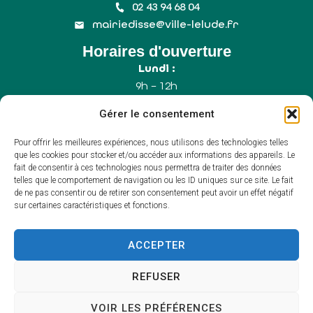
02 43 94 68 04
mairiedisse@ville-lelude.fr
Horaires d'ouverture
Lundi :
9h – 12h
Mercredi :
Gérer le consentement
9h – 12h
Samedi :
Pour offrir les meilleures expériences, nous utilisons des technologies telles
9h – 12h (Uniquement le 1er samedi du mois)
que les cookies pour stocker et/ou accéder aux informations des appareils. Le
fait de consentir à ces technologies nous permettra de traiter des données
telles que le comportement de navigation ou les ID uniques sur ce site. Le fait
de ne pas consentir ou de retirer son consentement peut avoir un effet négatif
Accessibilité
sur certaines caractéristiques et fonctions.
Plan du site
Mentions légales
Confidentialité
ACCEPTER
Propulsé par Utopia
(sites internet de
collectivités & GRC/GRU)
REFUSER
VOIR LES PRÉFÉRENCES