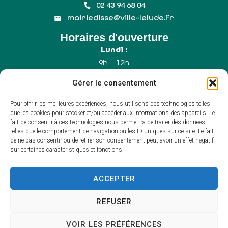
02 43 94 68 04
mairiedisse@ville-lelude.fr
Horaires d'ouverture
Lundi :
9h – 12h
Mercredi :
Gérer le consentement
9h – 12h
Samedi :
Pour offrir les meilleures expériences, nous utilisons des technologies telles
9h – 12h (Uniquement le 1er samedi du mois)
que les cookies pour stocker et/ou accéder aux informations des appareils. Le
fait de consentir à ces technologies nous permettra de traiter des données
telles que le comportement de navigation ou les ID uniques sur ce site. Le fait
de ne pas consentir ou de retirer son consentement peut avoir un effet négatif
Accessibilité
sur certaines caractéristiques et fonctions.
Plan du site
Mentions légales
Confidentialité
ACCEPTER
Propulsé par Utopia
(sites internet de
collectivités & GRC/GRU)
REFUSER
VOIR LES PRÉFÉRENCES