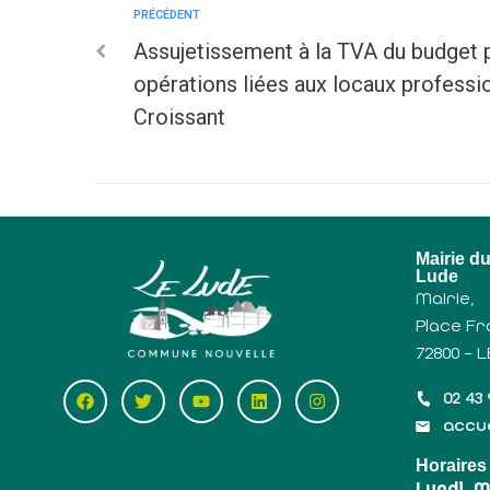
PRÉCÉDENT
Assujetissement à la TVA du budget pr
opérations liées aux locaux professi
Croissant
Mairie d
Lude
Mairie,
Place Fr
72800 – 
02 43 
accue
Horaires
Lundi, 