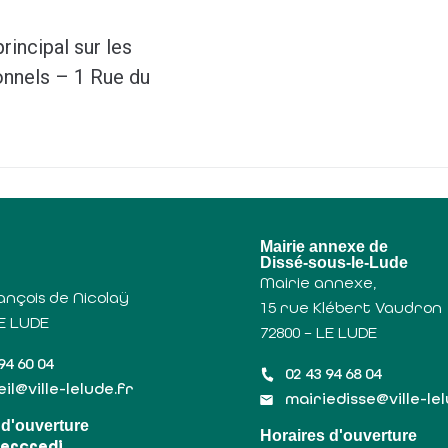
incipal sur les
onnels – 1 Rue du
u
Mairie annexe de
Dissé-sous-le-Lude
Mairie annexe,
ançois de Nicolaÿ
15 rue Klébert Vaudron
LE LUDE
72800 – LE LUDE
94 60 04
02 43 94 68 04
il@ville-lelude.fr
mairiedisse@ville-le
 d'ouverture
Horaires d'ouverture
Mercredi