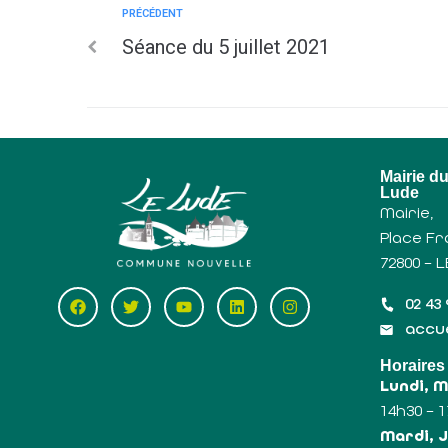
PRÉCÉDENT
Séance du 5 juillet 2021
Mairie d
Lude
Mairie,
Place Fr
72800 – 
02 43 
accue
Horaires
Lundi, 
14h30 – 
Mardi, J