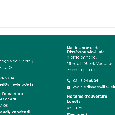
u
Mairie annexe de
Dissé-sous-le-Lude
Mairie annexe,
ançois de Nicolaÿ
15 rue Klébert Vaudron
LE LUDE
72800 – LE LUDE
94 60 04
02 43 94 68 04
il@ville-lelude.fr
mairiedisse@ville-le
 d'ouverture
Horaires d'ouverture
Mercredi
Lundi :
17h30
9h – 12h
eudi, Vendredi :
Mercredi :