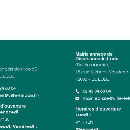
u
Mairie annexe de
Dissé-sous-le-Lude
Mairie annexe,
ançois de Nicolaÿ
15 rue Klébert Vaudron
LE LUDE
72800 – LE LUDE
94 60 04
02 43 94 68 04
il@ville-lelude.fr
mairiedisse@ville-le
 d'ouverture
Horaires d'ouverture
Mercredi
Lundi :
17h30
9h – 12h
eudi, Vendredi :
Mercredi :