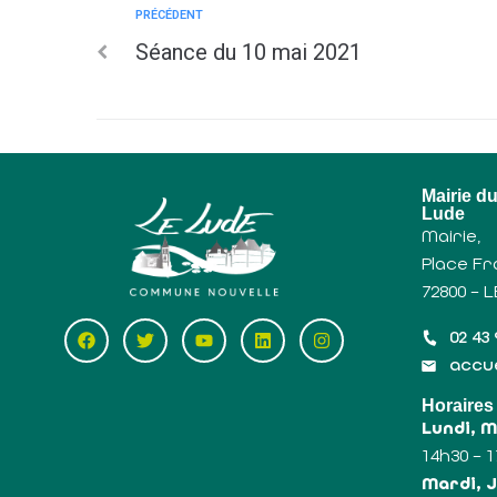
PRÉCÉDENT
Séance du 10 mai 2021
Mairie d
Lude
Mairie,
Place Fr
72800 – 
02 43 
accue
Horaires
Lundi, 
14h30 – 
Mardi, J