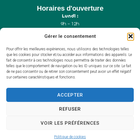
Horaires d'ouverture
Lundi :
9h – 12h
Mercredi :
Gérer le consentement
9h – 12h
Samedi :
Pour offrir les meilleures expériences, nous utilisons des technologies telles
9h – 12h (Uniquement le 1er samedi du mois)
que les cookies pour stocker et/ou accéder aux informations des appareils. Le
fait de consentir à ces technologies nous permettra de traiter des données
telles que le comportement de navigation ou les ID uniques sur ce site. Le fait
de ne pas consentir ou de retirer son consentement peut avoir un effet négatif
Accessibilité
sur certaines caractéristiques et fonctions.
Plan du site
Mentions légales
Confidentialité
ACCEPTER
Propulsé par Utopia
(sites internet de
collectivités & GRC/GRU)
REFUSER
VOIR LES PRÉFÉRENCES
Politique de cookies