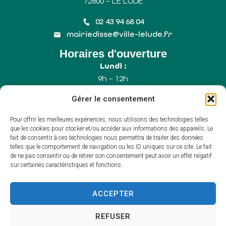
72800 – LE LUDE
02 43 94 68 04
mairiedisse@ville-lelude.fr
Horaires d'ouverture
Lundi :
9h – 12h
Mercredi :
Gérer le consentement
9h – 12h
Samedi :
Pour offrir les meilleures expériences, nous utilisons des technologies telles
9h – 12h (Uniquement le 1er samedi du mois)
que les cookies pour stocker et/ou accéder aux informations des appareils. Le
fait de consentir à ces technologies nous permettra de traiter des données
telles que le comportement de navigation ou les ID uniques sur ce site. Le fait
de ne pas consentir ou de retirer son consentement peut avoir un effet négatif
Accessibilité
sur certaines caractéristiques et fonctions.
Plan du site
Mentions légales
Confidentialité
ACCEPTER
Propulsé par Utopia
(sites internet de
collectivités & GRC/GRU)
REFUSER