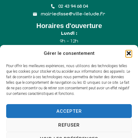
02 43 94 68 04
mairiedisse@ville-lelude.fr
Horaires d'ouverture
Lundi :
9h – 12h
Mercredi :
Gérer le consentement
9h – 12h
Samedi :
Pour offrir les meilleures expériences, nous utilisons des technologies telles
9h – 12h (Uniquement le 1er samedi du mois)
que les cookies pour stocker et/ou accéder aux informations des appareils. Le
fait de consentir à ces technologies nous permettra de traiter des données
telles que le comportement de navigation ou les ID uniques sur ce site. Le fait
de ne pas consentir ou de retirer son consentement peut avoir un effet négatif
Accessibilité
sur certaines caractéristiques et fonctions.
Plan du site
Mentions légales
Confidentialité
ACCEPTER
Propulsé par Utopia
(sites internet de
collectivités & GRC/GRU)
REFUSER