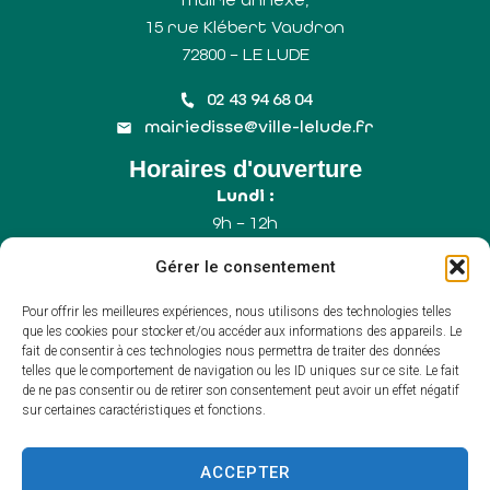
15 rue Klébert Vaudron
72800 – LE LUDE
02 43 94 68 04
mairiedisse@ville-lelude.fr
Horaires d'ouverture
Lundi :
9h – 12h
Mercredi :
Gérer le consentement
9h – 12h
Samedi :
Pour offrir les meilleures expériences, nous utilisons des technologies telles
9h – 12h (Uniquement le 1er samedi du mois)
que les cookies pour stocker et/ou accéder aux informations des appareils. Le
fait de consentir à ces technologies nous permettra de traiter des données
telles que le comportement de navigation ou les ID uniques sur ce site. Le fait
de ne pas consentir ou de retirer son consentement peut avoir un effet négatif
Accessibilité
sur certaines caractéristiques et fonctions.
Plan du site
Mentions légales
Confidentialité
ACCEPTER
Propulsé par Utopia
(sites internet de