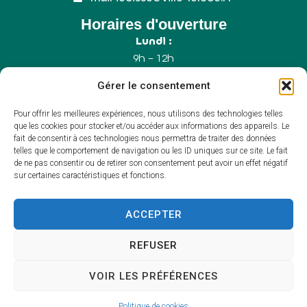
Horaires d'ouverture
Lundi :
9h – 12h
Mercredi :
Gérer le consentement
9h – 12h
Samedi :
Pour offrir les meilleures expériences, nous utilisons des technologies telles
9h – 12h (Uniquement le 1er samedi du mois)
que les cookies pour stocker et/ou accéder aux informations des appareils. Le
fait de consentir à ces technologies nous permettra de traiter des données
telles que le comportement de navigation ou les ID uniques sur ce site. Le fait
de ne pas consentir ou de retirer son consentement peut avoir un effet négatif
Accessibilité
sur certaines caractéristiques et fonctions.
Plan du site
Mentions légales
Confidentialité
ACCEPTER
Propulsé par Utopia
(sites internet de
collectivités & GRC/GRU)
REFUSER
VOIR LES PRÉFÉRENCES
Politique de cookies