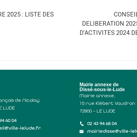
 2025 : LISTE DES
CONSEIL
DELIBERATION 202
D’ACTIVITES 2024
u
Mairie annexe de
Dissé-sous-le-Lude
Mairie annexe,
ançois de Nicolaÿ
15 rue Klébert Vaudron
LE LUDE
72800 – LE LUDE
94 60 04
02 43 94 68 04
il@ville-lelude.fr
mairiedisse@ville-le