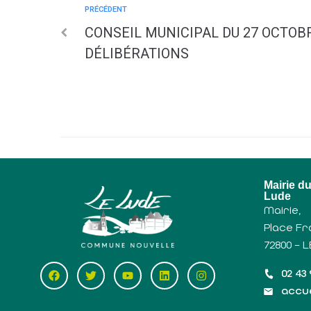
PRÉCÉDENT
CONSEIL MUNICIPAL DU 27 OCTOBRE
DÉLIBÉRATIONS
Mairie d
Lude
Mairie,
Place Fr
72800 – 
02 43 
accue