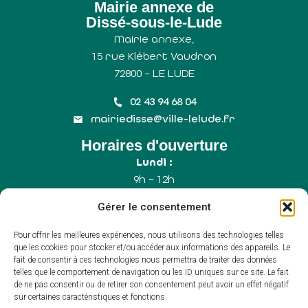
Mairie annexe de
Dissé-sous-le-Lude
Mairie annexe,
15 rue Klébert Vaudron
72800 – LE LUDE
02 43 94 68 04
mairiedisse@ville-lelude.fr
Horaires d'ouverture
Lundi :
9h – 12h
Mercredi :
Gérer le consentement
9h – 12h
Samedi :
Pour offrir les meilleures expériences, nous utilisons des technologies telles
9h – 12h (Uniquement le 1er samedi du mois)
que les cookies pour stocker et/ou accéder aux informations des appareils. Le
fait de consentir à ces technologies nous permettra de traiter des données
telles que le comportement de navigation ou les ID uniques sur ce site. Le fait
de ne pas consentir ou de retirer son consentement peut avoir un effet négatif
Accessibilité
sur certaines caractéristiques et fonctions.