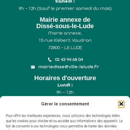
Samedi :
9h – 12h (Sauf le premier samedi du mois)
Mairie annexe de
Dissé-sous-le-Lude
Mairie annexe,
15 rue Klébert Vaudron
72800 – LE LUDE
02 43 94 68 04
mairiedisse@ville-lelude.fr
Horaires d'ouverture
Lundi :
9h – 12h
Mercredi :
Gérer le consentement
9h – 12h
Samedi :
Pour offrir les meilleures expériences, nous utilisons des technologies telles
9h – 12h (Uniquement le 1er samedi du mois)
que les cookies pour stocker et/ou accéder aux informations des appareils. Le
fait de consentir à ces technologies nous permettra de traiter des données