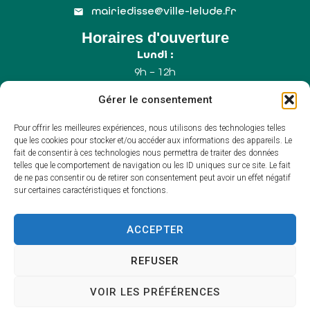
mairiedisse@ville-lelude.fr
Horaires d'ouverture
Lundi :
9h – 12h
Mercredi :
Gérer le consentement
9h – 12h
Samedi :
Pour offrir les meilleures expériences, nous utilisons des technologies telles
9h – 12h (Uniquement le 1er samedi du mois)
que les cookies pour stocker et/ou accéder aux informations des appareils. Le
fait de consentir à ces technologies nous permettra de traiter des données
telles que le comportement de navigation ou les ID uniques sur ce site. Le fait
de ne pas consentir ou de retirer son consentement peut avoir un effet négatif
Accessibilité
sur certaines caractéristiques et fonctions.
Plan du site
Mentions légales
Confidentialité
ACCEPTER
Propulsé par Utopia
(sites internet de
collectivités & GRC/GRU)
REFUSER
VOIR LES PRÉFÉRENCES