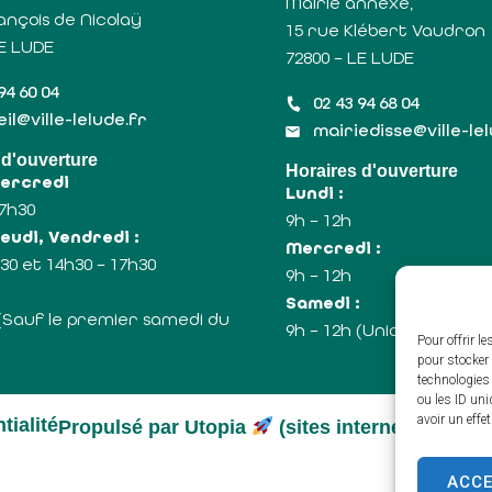
Mairie annexe,
ançois de Nicolaÿ
15 rue Klébert Vaudron
LE LUDE
72800 – LE LUDE
94 60 04
02 43 94 68 04
il@ville-lelude.fr
mairiedisse@ville-le
 d'ouverture
Horaires d'ouverture
Mercredi
Lundi :
17h30
9h – 12h
eudi, Vendredi :
Mercredi :
30 et 14h30 – 17h30
9h – 12h
:
Samedi :
 (Sauf le premier samedi du
9h – 12h (Uniquement le
Pour offrir l
pour stocker 
technologies
ou les ID uni
avoir un effe
tialité
Propulsé par Utopia
(sites internet de coll
ACC