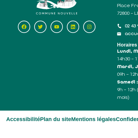
Place Fr
72800 – 
02 43 
accue
Horaires
Lundi, 
14h30 – 
Mardi, J
09h – 12h
Samedi 
9h – 12h
mois)
Accessibilité
Plan du site
Mentions légales
Confiden