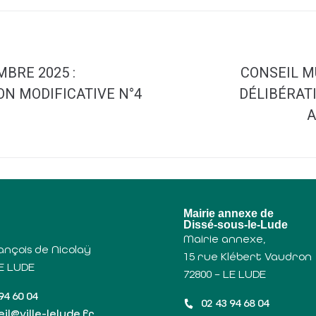
BRE 2025 :
CONSEIL M
ON MODIFICATIVE N°4
DÉLIBÉRAT
A
u
Mairie annexe de
Dissé-sous-le-Lude
Mairie annexe,
ançois de Nicolaÿ
15 rue Klébert Vaudron
LE LUDE
72800 – LE LUDE
94 60 04
02 43 94 68 04
il@ville-lelude.fr