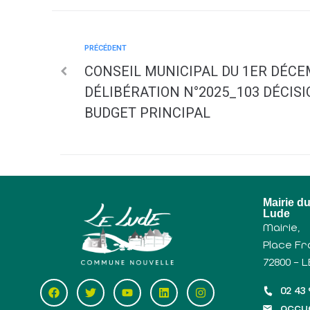
PRÉCÉDENT
CONSEIL MUNICIPAL DU 1ER DÉCEM
DÉLIBÉRATION N°2025_103 DÉCISI
BUDGET PRINCIPAL
Mairie d
Lude
Mairie,
Place Fr
72800 – 
02 43 
accue