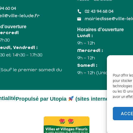
94 60 04
02 43 94 68 04
il@ville-lelude.fr
mairiedisse@ville-le
 d'ouverture
Horaires d'ouverture
Mercredi
Lundi :
17h30
9h – 12h
eudi, Vendredi :
Mercredi :
30 et 14h30 – 17h30
9h – 12h
:
Samedi :
 (Sauf le premier samedi du
9h – 12h (Uniquement le
Pour offrir l
pour stocker 
technologies
ou les ID uni
avoir un effe
tialité
Propulsé par Utopia
(sites internet de coll
ACC