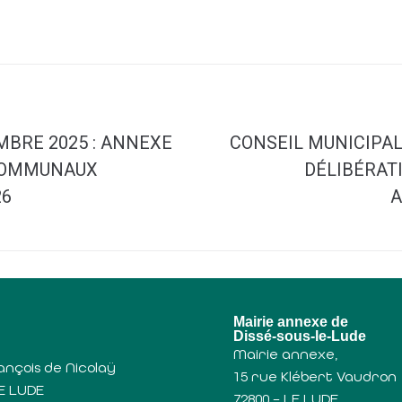
MBRE 2025 : ANNEXE
CONSEIL MUNICIPAL
 COMMUNAUX
DÉLIBÉRAT
26
A
u
Mairie annexe de
Dissé-sous-le-Lude
Mairie annexe,
ançois de Nicolaÿ
15 rue Klébert Vaudron
LE LUDE
72800 – LE LUDE