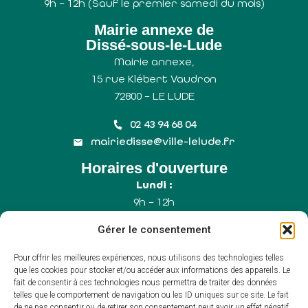
9h – 12h (Sauf le premier samedi du mois)
Mairie annexe de
Dissé-sous-le-Lude
Mairie annexe,
15 rue Klébert Vaudron
72800 – LE LUDE
02 43 94 68 04
mairiedisse@ville-lelude.fr
Horaires d'ouverture
Lundi :
9h – 12h
Mercredi :
Gérer le consentement
9h – 12h
Samedi :
Pour offrir les meilleures expériences, nous utilisons des technologies telles
9h – 12h (Uniquement le 1er samedi du mois)
que les cookies pour stocker et/ou accéder aux informations des appareils. Le
fait de consentir à ces technologies nous permettra de traiter des données
telles que le comportement de navigation ou les ID uniques sur ce site. Le fait
de ne pas consentir ou de retirer son consentement peut avoir un effet négatif