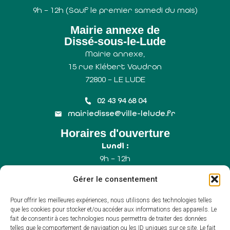
9h – 12h (Sauf le premier samedi du mois)
Mairie annexe de
Dissé-sous-le-Lude
Mairie annexe,
15 rue Klébert Vaudron
72800 – LE LUDE
02 43 94 68 04
mairiedisse@ville-lelude.fr
Horaires d'ouverture
Lundi :
9h – 12h
Mercredi :
Gérer le consentement
9h – 12h
Samedi :
Pour offrir les meilleures expériences, nous utilisons des technologies telles
9h – 12h (Uniquement le 1er samedi du mois)
que les cookies pour stocker et/ou accéder aux informations des appareils. Le
fait de consentir à ces technologies nous permettra de traiter des données
telles que le comportement de navigation ou les ID uniques sur ce site. Le fait