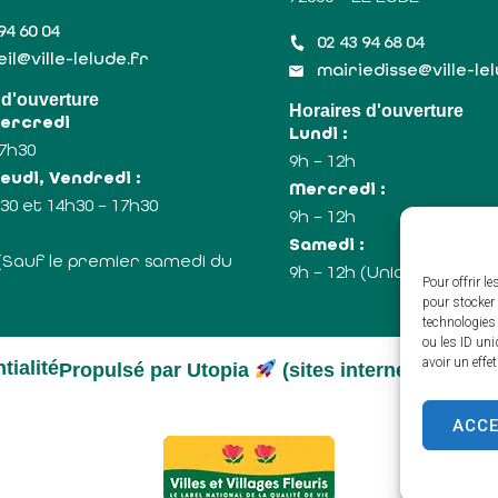
94 60 04
02 43 94 68 04
il@ville-lelude.fr
mairiedisse@ville-le
 d'ouverture
Horaires d'ouverture
Mercredi
Lundi :
17h30
9h – 12h
eudi, Vendredi :
Mercredi :
30 et 14h30 – 17h30
9h – 12h
:
Samedi :
 (Sauf le premier samedi du
9h – 12h (Uniquement le
Pour offrir l
pour stocker 
technologies
ou les ID uni
avoir un effe
tialité
Propulsé par Utopia
(sites internet de coll
ACC