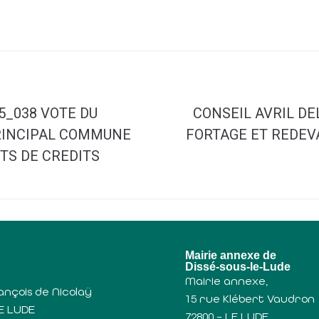
5_038 VOTE DU
CONSEIL AVRIL DE
PRINCIPAL COMMUNE
FORTAGE ET REDEVA
TS DE CREDITS
u
Mairie annexe de
Dissé-sous-le-Lude
Mairie annexe,
ançois de Nicolaÿ
15 rue Klébert Vaudron
LE LUDE
72800 – LE LUDE