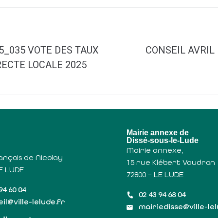
5_035 VOTE DES TAUX
CONSEIL AVRIL
RECTE LOCALE 2025
u
Mairie annexe de
Dissé-sous-le-Lude
Mairie annexe,
ançois de Nicolaÿ
15 rue Klébert Vaudron
LE LUDE
72800 – LE LUDE
94 60 04
02 43 94 68 04
il@ville-lelude.fr
mairiedisse@ville-le