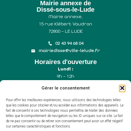
Mairie annexe de
Dissé-sous-le-Lude
Mairie annexe,
15 rue Klébert Vaudron
72800 – LE LUDE
02 43 94 68 04
mairiedisse@ville-lelude.fr
Horaires d'ouverture
Lundi :
9h – 12h
Mercredi :
Gérer le consentement
9h – 12h
Samedi :
Pour offrir les meilleures expériences, nous utilisons des technologies telles
9h – 12h (Uniquement le 1er samedi du mois)
que les cookies pour stocker et/ou accéder aux informations des appareils. Le
fait de consentir à ces technologies nous permettra de traiter des données
telles que le comportement de navigation ou les ID uniques sur ce site. Le fait
de ne pas consentir ou de retirer son consentement peut avoir un effet négatif
Accessibilité
sur certaines caractéristiques et fonctions.