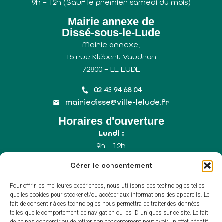
9h – 12h (Sauf le premier samedi du mois)
Mairie annexe de
Dissé-sous-le-Lude
Mairie annexe,
15 rue Klébert Vaudron
72800 – LE LUDE
02 43 94 68 04
mairiedisse@ville-lelude.fr
Horaires d'ouverture
Lundi :
9h – 12h
Mercredi :
Gérer le consentement
9h – 12h
Samedi :
Pour offrir les meilleures expériences, nous utilisons des technologies telles
9h – 12h (Uniquement le 1er samedi du mois)
que les cookies pour stocker et/ou accéder aux informations des appareils. Le
fait de consentir à ces technologies nous permettra de traiter des données
telles que le comportement de navigation ou les ID uniques sur ce site. Le fait
de ne pas consentir ou de retirer son consentement peut avoir un effet négatif