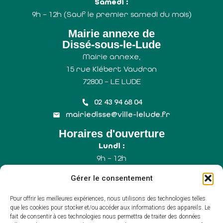
Samedi :
9h – 12h (Sauf le premier samedi du mois)
Mairie annexe de
Dissé-sous-le-Lude
Mairie annexe,
15 rue Klébert Vaudron
72800 – LE LUDE
02 43 94 68 04
mairiedisse@ville-lelude.fr
Horaires d'ouverture
Lundi :
9h – 12h
Mercredi :
Gérer le consentement
9h – 12h
Samedi :
Pour offrir les meilleures expériences, nous utilisons des technologies telles
9h – 12h (Uniquement le 1er samedi du mois)
que les cookies pour stocker et/ou accéder aux informations des appareils. Le
fait de consentir à ces technologies nous permettra de traiter des données