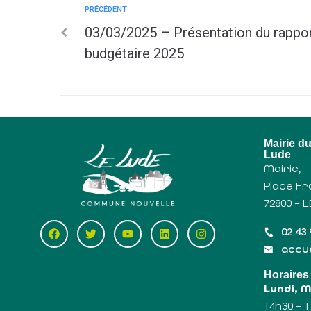
PRÉCÉDENT
03/03/2025 – Présentation du rapport
budgétaire 2025
Mairie d
Lude
Mairie,
Place Fr
72800 – 
02 43 
accue
Horaires
Lundi, 
14h30 – 