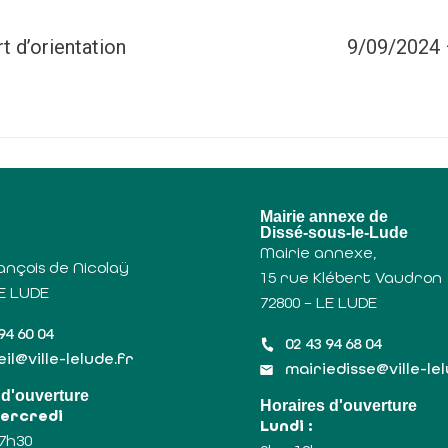
 d’orientation
9/09/2024 
u
Mairie annexe de
Dissé-sous-le-Lude
Mairie annexe,
ançois de Nicolaÿ
15 rue Klébert Vaudron
LE LUDE
72800 – LE LUDE
94 60 04
02 43 94 68 04
il@ville-lelude.fr
mairiedisse@ville-le
 d'ouverture
Horaires d'ouverture
Mercredi
Lundi :
17h30