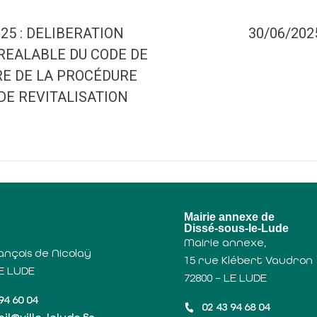
25 : DELIBERATION
30/06/2025
REALABLE DU CODE DE
E DE LA PROCÉDURE
DE REVITALISATION
u
Mairie annexe de
Dissé-sous-le-Lude
Mairie annexe,
ançois de Nicolaÿ
15 rue Klébert Vaudron
LE LUDE
72800 – LE LUDE
94 60 04
02 43 94 68 04