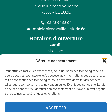
15 rue Klébert Vaudron
72800 – LE LUDE
02 43 94 68 04
mairiedisse@ville-lelude.fr
Horaires d'ouverture
Lundi :
9h – 12h
Mercredi :
Gérer le consentement
9h – 12h
Samedi :
Pour offrir les meilleures expériences, nous utilisons des technologies telles
9h – 12h (Uniquement le 1er samedi du mois)
que les cookies pour stocker et/ou accéder aux informations des appareils. Le
fait de consentir à ces technologies nous permettra de traiter des données
telles que le comportement de navigation ou les ID uniques sur ce site. Le fait
de ne pas consentir ou de retirer son consentement peut avoir un effet négatif
Accessibilité
sur certaines caractéristiques et fonctions.
Plan du site
Mentions légales
Confidentialité
ACCEPTER
Propulsé par Utopia
(sites internet de