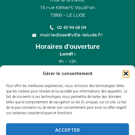
15 rue Klébert Vaudron
72800 – LE LUDE
02 43 94 68 04
mairiedisse@ville-lelude.fr
Horaires d'ouverture
Lundi :
9h – 12h
Mercredi :
Gérer le consentement
9h – 12h
Samedi :
Pour offrir les meilleures expériences, nous utilisons des technologies telles
9h – 12h (Uniquement le 1er samedi du mois)
que les cookies pour stocker et/ou accéder aux informations des appareils. Le
fait de consentir à ces technologies nous permettra de traiter des données
telles que le comportement de navigation ou les ID uniques sur ce site. Le fait
de ne pas consentir ou de retirer son consentement peut avoir un effet négatif
Accessibilité
sur certaines caractéristiques et fonctions.
Plan du site
Mentions légales
Confidentialité
ACCEPTER
Propulsé par Utopia
(sites internet de