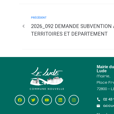
PRÉCÉDENT
2026_092 DEMANDE SUBVENTION 
TERRITOIRES ET DEPARTEMENT
Mairie d
Lude
Mairie,
Place Fr
72800 – 
02 43 
accue