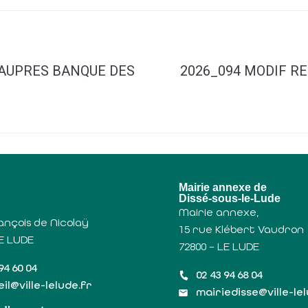
AUPRES BANQUE DES
2026_094 MODIF R
u
Mairie annexe de
Dissé-sous-le-Lude
Mairie annexe,
ançois de Nicolaÿ
15 rue Klébert Vaudron
LE LUDE
72800 – LE LUDE
94 60 04
02 43 94 68 04
il@ville-lelude.fr
mairiedisse@ville-le