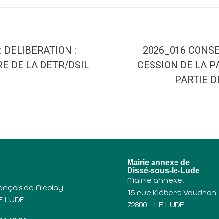
: DELIBERATION :
2026_016 CONSEI
E DE LA DETR/DSIL
CESSION DE LA P
PARTIE D
u
Mairie annexe de
Dissé-sous-le-Lude
Mairie annexe,
ançois de Nicolaÿ
15 rue Klébert Vaudron
LE LUDE
72800 – LE LUDE