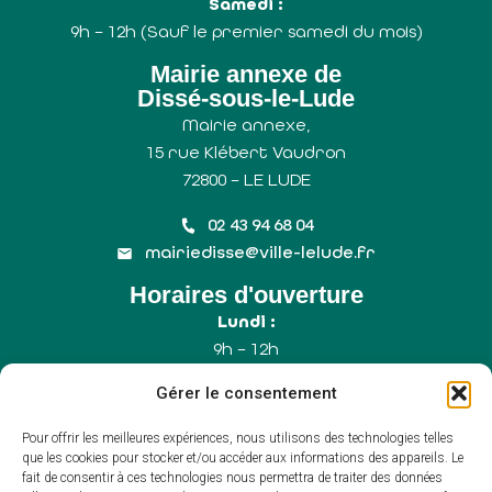
Samedi :
9h – 12h (Sauf le premier samedi du mois)
Mairie annexe de
Dissé-sous-le-Lude
Mairie annexe,
15 rue Klébert Vaudron
72800 – LE LUDE
02 43 94 68 04
mairiedisse@ville-lelude.fr
Horaires d'ouverture
Lundi :
9h – 12h
Mercredi :
Gérer le consentement
9h – 12h
Samedi :
Pour offrir les meilleures expériences, nous utilisons des technologies telles
9h – 12h (Uniquement le 1er samedi du mois)
que les cookies pour stocker et/ou accéder aux informations des appareils. Le
fait de consentir à ces technologies nous permettra de traiter des données