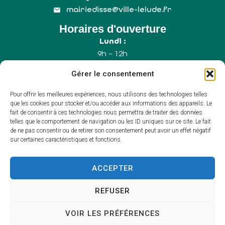
mairiedisse@ville-lelude.fr
Horaires d'ouverture
Lundi :
9h – 12h
Mercredi :
Gérer le consentement
9h – 12h
Samedi :
Pour offrir les meilleures expériences, nous utilisons des technologies telles
9h – 12h (Uniquement le 1er samedi du mois)
que les cookies pour stocker et/ou accéder aux informations des appareils. Le
fait de consentir à ces technologies nous permettra de traiter des données
telles que le comportement de navigation ou les ID uniques sur ce site. Le fait
de ne pas consentir ou de retirer son consentement peut avoir un effet négatif
Accessibilité
sur certaines caractéristiques et fonctions.
Plan du site
Mentions légales
Confidentialité
ACCEPTER
Propulsé par Utopia
(sites internet de
collectivités & GRC/GRU)
REFUSER
VOIR LES PRÉFÉRENCES