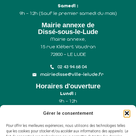
Samedi :
9h – 12h (Sauf le premier samedi du mois)
Mairie annexe de
Dissé-sous-le-Lude
Mairie annexe,
15 rue Klébert Vaudron
72800 – LE LUDE
02 43 94 68 04
mairiedisse@ville-lelude.fr
Horaires d'ouverture
Lundi :
9h – 12h
Mercredi :
Gérer le consentement
9h – 12h
Samedi :
Pour offrir les meilleures expériences, nous utilisons des technologies telles
9h – 12h (Uniquement le 1er samedi du mois)
que les cookies pour stocker et/ou accéder aux informations des appareils. Le