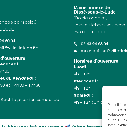
u
Mairie annexe de
Dissé-sous-le-Lude
Mairie annexe,
ançois de Nicolaÿ
15 rue Klébert Vaudron
LE LUDE
72800 – LE LUDE
94 60 04
02 43 94 68 04
il@ville-lelude.fr
mairiedisse@ville-le
 d'ouverture
Horaires d'ouverture
Mercredi
Lundi :
17h30
9h – 12h
eudi, Vendredi :
Mercredi :
30 et 14h30 – 17h30
9h – 12h
:
Samedi :
 (Sauf le premier samedi du
9h – 12h (Uniquement le
Pour offrir l
pour stocker 
technologies
ou les ID uni
avoir un effe
tialité