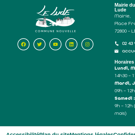
Mairie d
Lude
Mairie,
Place Fr
72800 – 
02 43 
accue
Horaires
Lundi, 
14h30 – 
Mardi, J
09h – 12h
Samedi 
9h – 12h
mois)
Accessibilité
Plan du site
Mentions légales
Confiden