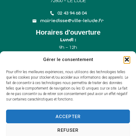
72800 – LE LUDE
02 43 94 68 04
mairiedisse@ville-lelude.fr
Horaires d'ouverture
Lundi :
9h – 12h
Mercredi :
Gérer le consentement
9h – 12h
Samedi :
Pour offrir les meilleures expériences, nous utilisons des technologies telles
9h – 12h (Uniquement le 1er samedi du mois)
que les cookies pour stocker et/ou accéder aux informations des appareils. Le
fait de consentir à ces technologies nous permettra de traiter des données
telles que le comportement de navigation ou les ID uniques sur ce site. Le fait
de ne pas consentir ou de retirer son consentement peut avoir un effet négatif
Accessibilité
sur certaines caractéristiques et fonctions.
Plan du site
Mentions légales
Confidentialité
ACCEPTER
Propulsé par Utopia
(sites internet de
collectivités & GRC/GRU)
REFUSER