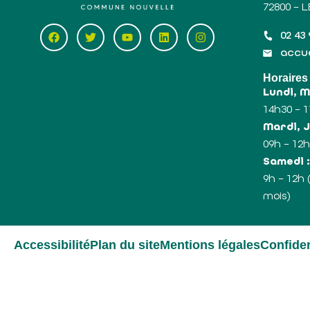
72800 – 
02 43 
accue
Horaires
Lundi, 
14h30 – 
Mardi, J
09h – 12h
Samedi 
9h – 12h
mois)
Accessibilité
Plan du site
Mentions légales
Confiden