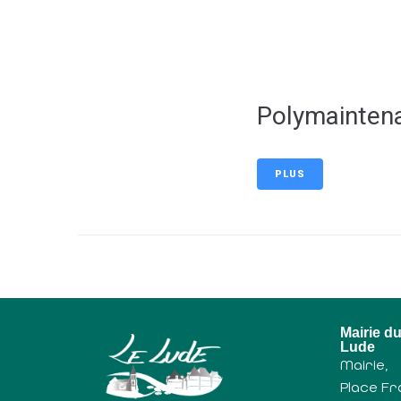
contenu
principal
Polymainten
PLUS
Mairie d
Lude
Mairie,
Place Fr