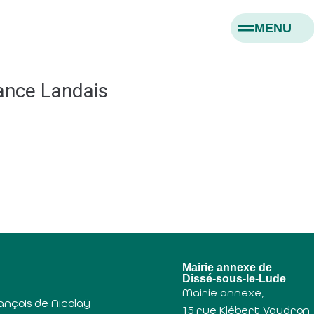
MENU
ance Landais
u
Mairie annexe de
Dissé-sous-le-Lude
Mairie annexe,
ançois de Nicolaÿ
15 rue Klébert Vaudron