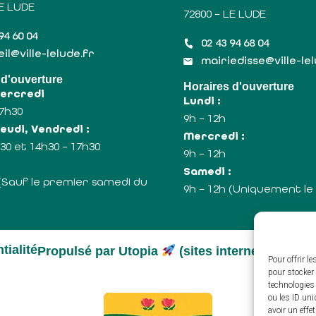
LE LUDE
72800 – LE LUDE
94 60 04
02 43 94 68 04
il@ville-lelude.fr
mairiedisse@ville-le
 d'ouverture
Horaires d'ouverture
Mercredi
Lundi :
17h30
9h – 12h
eudi, Vendredi :
Mercredi :
30 et 14h30 – 17h30
9h – 12h
:
Samedi :
 (Sauf le premier samedi du
9h – 12h (Uniquement le
tialité
Propulsé par Utopia
(sites internet de coll
Pour offrir l
pour stocker 
technologies
ou les ID uni
avoir un effe