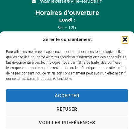
mairiedisse@ville-lelude.fr
Horaires d'ouverture
Lundi :
9h – 12h
Mercredi :
Gérer le consentement
9h – 12h
Samedi :
Pour offrir les meilleures expériences, nous utilisons des technologies telles
9h – 12h (Uniquement le 1er samedi du mois)
que les cookies pour stocker et/ou accéder aux informations des appareils. Le
fait de consentir à ces technologies nous permettra de traiter des données
telles que le comportement de navigation ou les ID uniques sur ce site. Le fait
de ne pas consentir ou de retirer son consentement peut avoir un effet négatif
Accessibilité
sur certaines caractéristiques et fonctions.
Plan du site
Mentions légales
Confidentialité
ACCEPTER
Propulsé par Utopia
(sites internet de
collectivités & GRC/GRU)
REFUSER
VOIR LES PRÉFÉRENCES