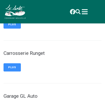
contenu
principal
Garage Fermine Loic
PLUS
Carrosserie Runget
PLUS
Garage GL Auto