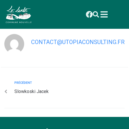
contenu
principal
Szczepko Damian
CONTACT@UTOPIACONSULTING.FR
PRÉCÉDENT
Slowkoski Jacek