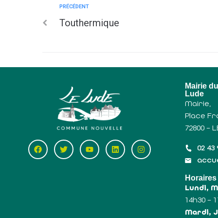
PRÉCÉDENT
Touthermique
Mairie d
Lude
Mairie,
Place Fr
72800 – 
02 43 
accue
Horaires
Lundi, 
14h30 – 
Mardi, J