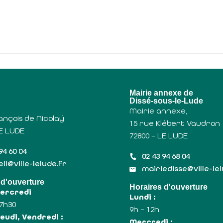
u
Mairie annexe de
Dissé-sous-le-Lude
Mairie annexe,
ançois de Nicolaÿ
15 rue Klébert Vaudron
LE LUDE
72800 – LE LUDE
94 60 04
02 43 94 68 04
il@ville-lelude.fr
mairiedisse@ville-le
 d'ouverture
Horaires d'ouverture
Mercredi
Lundi :
17h30
9h – 12h
eudi, Vendredi :
Mercredi :