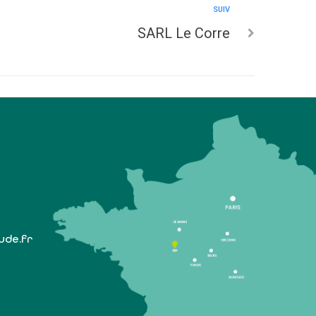
SUIV
SARL Le Corre
lude.fr