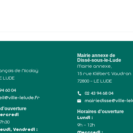
u
Mairie annexe de
Dissé-sous-le-Lude
Mairie annexe,
ançois de Nicolaÿ
15 rue Klébert Vaudron
LE LUDE
72800 – LE LUDE
94 60 04
02 43 94 68 04
il@ville-lelude.fr
mairiedisse@ville-le
 d'ouverture
Horaires d'ouverture
Mercredi
Lundi :
17h30
9h – 12h
eudi, Vendredi :
Mercredi :