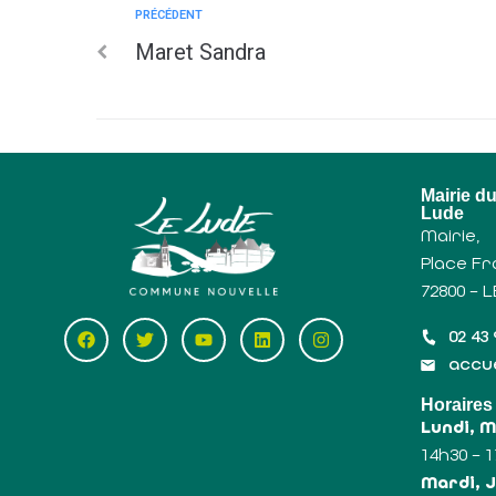
PRÉCÉDENT
Maret Sandra
Mairie d
Lude
Mairie,
Place Fr
72800 – 
02 43 
accue
Horaires
Lundi, 
14h30 – 
Mardi, J