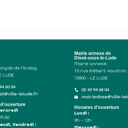
u
Mairie annexe de
Dissé-sous-le-Lude
Mairie annexe,
ançois de Nicolaÿ
15 rue Klébert Vaudron
LE LUDE
72800 – LE LUDE
94 60 04
02 43 94 68 04
il@ville-lelude.fr
mairiedisse@ville-le
 d'ouverture
Horaires d'ouverture
Mercredi
Lundi :
17h30
9h – 12h
eudi, Vendredi :
Mercredi :