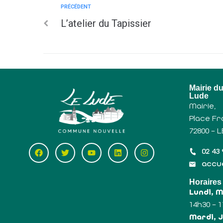
PRÉCÉDENT
L’atelier du Tapissier
Mairie d
Lude
Mairie,
Place Fr
72800 – 
02 43 
accue
Horaires
Lundi, 
14h30 – 
Mardi, J