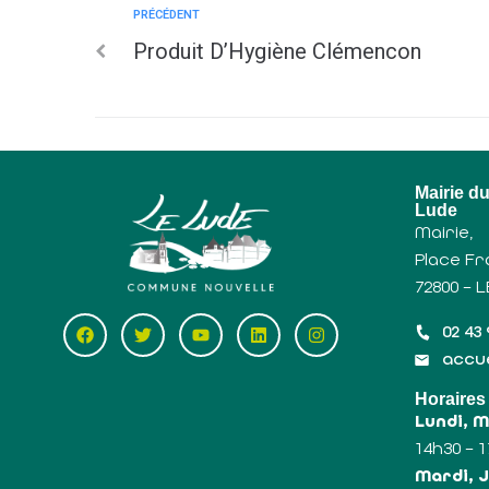
PRÉCÉDENT
Produit D’Hygiène Clémencon
Mairie d
Lude
Mairie,
Place Fr
72800 – 
02 43 
accue
Horaires
Lundi, 
14h30 – 
Mardi, J