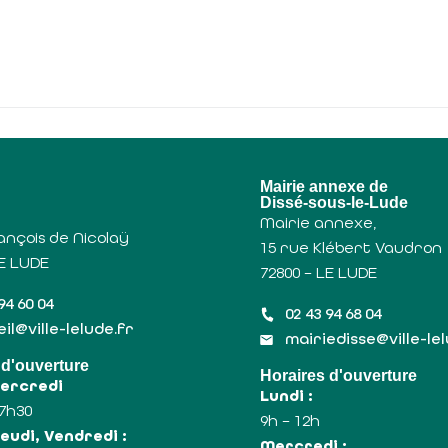
u
Mairie annexe de
Dissé-sous-le-Lude
Mairie annexe,
ançois de Nicolaÿ
15 rue Klébert Vaudron
LE LUDE
72800 – LE LUDE
94 60 04
02 43 94 68 04
il@ville-lelude.fr
mairiedisse@ville-le
 d'ouverture
Horaires d'ouverture
Mercredi
Lundi :
17h30
9h – 12h
eudi, Vendredi :
Mercredi :