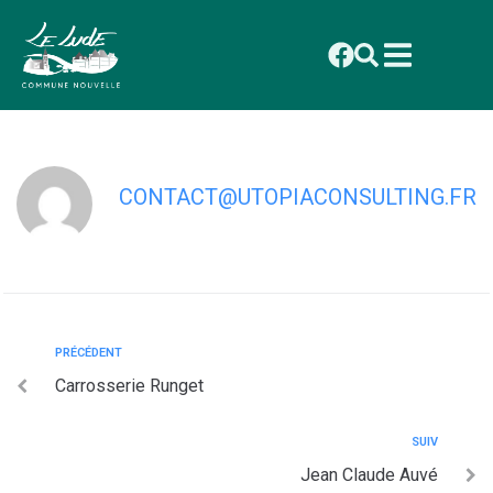
contenu
principal
EURL Denis
(Plomberie,chauffage,électricité)
CONTACT@UTOPIACONSULTING.FR
PRÉCÉDENT
Carrosserie Runget
SUIV
Jean Claude Auvé