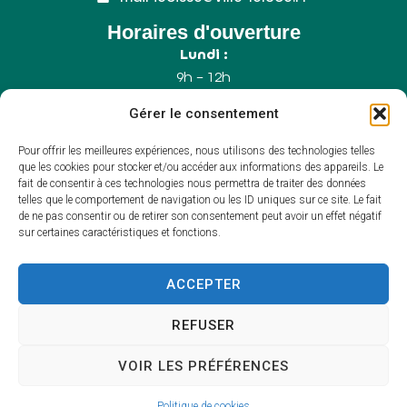
Horaires d'ouverture
Lundi :
9h – 12h
Mercredi :
Gérer le consentement
9h – 12h
Samedi :
Pour offrir les meilleures expériences, nous utilisons des technologies telles
9h – 12h (Uniquement le 1er samedi du mois)
que les cookies pour stocker et/ou accéder aux informations des appareils. Le
fait de consentir à ces technologies nous permettra de traiter des données
telles que le comportement de navigation ou les ID uniques sur ce site. Le fait
de ne pas consentir ou de retirer son consentement peut avoir un effet négatif
Accessibilité
sur certaines caractéristiques et fonctions.
Plan du site
Mentions légales
Confidentialité
ACCEPTER
Propulsé par Utopia
(sites internet de
collectivités & GRC/GRU)
REFUSER
VOIR LES PRÉFÉRENCES
Politique de cookies