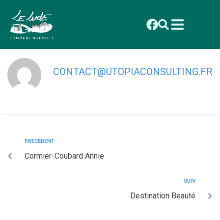
contenu
principal
Defosse Perrine
CONTACT@UTOPIACONSULTING.FR
PRÉCÉDENT
Cormier-Coubard Annie
SUIV
Destination Beauté